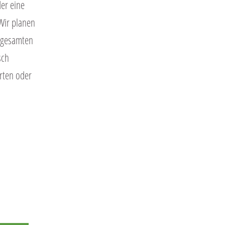
er eine
Wir planen
u gesamten
sch
rten oder